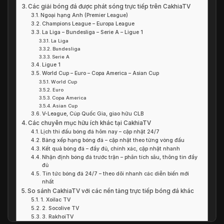
Các giải bóng đá được phát sóng trực tiếp trên CakhiaTV
Ngoại hạng Anh (Premier League)
Champions League – Europa League
La Liga – Bundesliga – Serie A – Ligue 1
La Liga
Bundesliga
Serie A
Ligue 1
World Cup – Euro – Copa America – Asian Cup
World Cup
Euro
Copa America
Asian Cup
V-League, Cúp Quốc Gia, giao hữu CLB
Các chuyên mục hữu ích khác tại CakhiaTV
Lịch thi đấu bóng đá hôm nay – cập nhật 24/7
Bảng xếp hạng bóng đá – cập nhật theo từng vòng đấu
Kết quả bóng đá – đầy đủ, chính xác, cập nhật nhanh
Nhận định bóng đá trước trận – phân tích sâu, thông tin đầy
đủ
Tin tức bóng đá 24/7 – theo dõi nhanh các diễn biến mới
nhất
So sánh CakhiaTV với các nền tảng trực tiếp bóng đá khác
1. Xoilac TV
2. Socolive TV
3. RakhoiTV