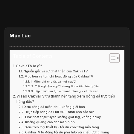
Mục Lục
Table of Contents
CakhiaTV là gì?
Nguồn gốc và sự phát triển của CakhiaTV
Mục tiêu và tôn chỉ hoạt động của CakhiaTV
1. Miễn phí cho tất cả mọi người
2. Trải nghiệm người dùng là ưu tiên hàng đầu
3. Cập nhật liên tục – nhanh chóng – chính xác
Vì sao CakhiaTV trở thành nền tảng xem bóng đá trực tiếp
hàng đầu?
Xem bóng đá miễn phí – không giới hạn
Trực tiếp bóng đá Full HD – hình ảnh sắc nét
Link phát trực tuyến không giật lag, không delay
Không quảng cáo che màn hình
Xem trên mọi thiết bị – tối ưu cho từng nền tảng
CakhiaTV tự động tối ưu phù hợp với chất lượng mạng