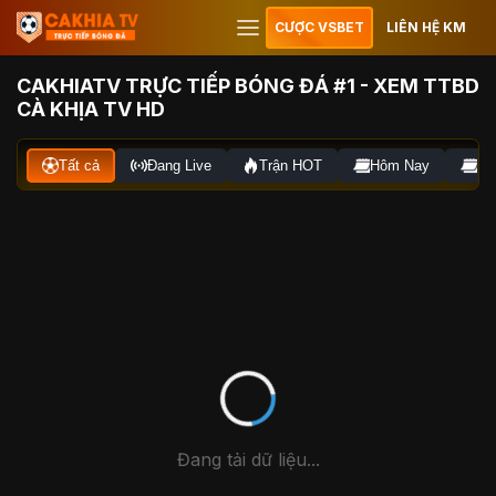
CƯỢC VSBET
LIÊN HỆ KM
CAKHIATV TRỰC TIẾP BÓNG ĐÁ #1 - XEM TTBD
CÀ KHỊA TV HD
Tất cả
Đang Live
Trận HOT
Hôm Nay
Ng
Đang tải dữ liệu...